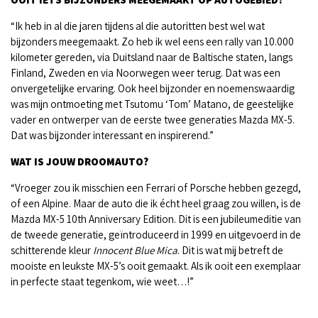
“Ik heb in al die jaren tijdens al die autoritten best wel wat
bijzonders meegemaakt. Zo heb ik wel eens een rally van 10.000
kilometer gereden, via Duitsland naar de Baltische staten, langs
Finland, Zweden en via Noorwegen weer terug. Dat was een
onvergetelijke ervaring. Ook heel bijzonder en noemenswaardig
was mijn ontmoeting met Tsutomu ‘Tom’ Matano, de geestelijke
vader en ontwerper van de eerste twee generaties Mazda MX-5.
Dat was bijzonder interessant en inspirerend.”
WAT IS JOUW DROOMAUTO?
“Vroeger zou ik misschien een Ferrari of Porsche hebben gezegd,
of een Alpine. Maar de auto die ik écht heel graag zou willen, is de
Mazda MX-5 10th Anniversary Edition. Dit is een jubileumeditie van
de tweede generatie, geïntroduceerd in 1999 en uitgevoerd in de
schitterende kleur
Innocent Blue Mica
. Dit is wat mij betreft de
mooiste en leukste MX-5’s ooit gemaakt. Als ik ooit een exemplaar
in perfecte staat tegenkom, wie weet…!”