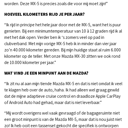
worden. Deze MX-5 is precies zoals die voor mij moet zijn!”
HOEVEEL KILOMETERS RIJD JE PER JAAR?
“Ik rijd in principe het hele jaar door met de MX-5, want het is puur
genieten. Bij een minimumtemperatuur van 10 à 12 graden rijd ik al
met het dak open. Verder ben ik ‘s zomers veel op pad in
clubverband. Met mijn vorige MX-5 heb ik in minder dan vier jaar
zo’n 40.000 kilometer gereden. Bij mijn huidige staat al ruim 6.000
kilometer op de teller. Met onze Mazda MX-30 zitten we ook rond
de 10.000 kilometer per jaar.”
WAT VIND JE EEN MINPUNT AAN DE MAZDA?
“Ik zit nu al aan mijn tiende Mazda MX-5 en dat is niet omdat ik veel
te klagen heb over de auto, haha. Ik had alleen wel graag gewild
dat de mijne adaptieve cruise control en draadloze Apple CarPlay
of Android Auto had gehad, maar dat is niet leverbaar.”
“Mij wordt overigens wel vaak gevraagd of de bagageruimte niet
een groot minpunt is van de Mazda MX-5, maar dat is nou juist niet
zo! Ik heb ooit een tassenset gekocht die specifiek is ontworpen