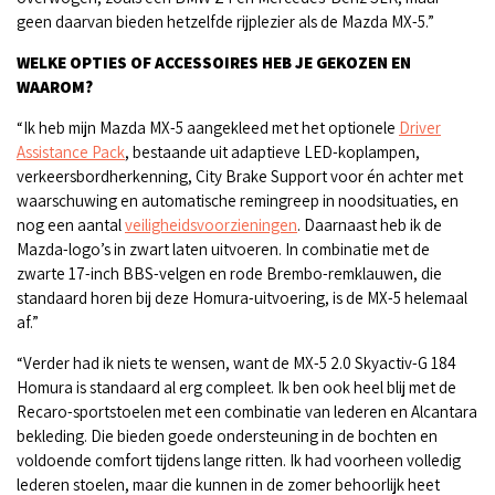
geen daarvan bieden hetzelfde rijplezier als de Mazda MX-5.”
WELKE OPTIES OF ACCESSOIRES HEB JE GEKOZEN EN
WAAROM?
“Ik heb mijn Mazda MX-5 aangekleed met het optionele
Driver
Assistance Pack
, bestaande uit adaptieve LED-koplampen,
verkeersbordherkenning, City Brake Support voor én achter met
waarschuwing en automatische remingreep in noodsituaties, en
nog een aantal
veiligheidsvoorzieningen
. Daarnaast heb ik de
Mazda-logo’s in zwart laten uitvoeren. In combinatie met de
zwarte 17-inch BBS-velgen en rode Brembo-remklauwen, die
standaard horen bij deze Homura-uitvoering, is de MX-5 helemaal
af.”
“Verder had ik niets te wensen, want de MX-5 2.0 Skyactiv-G 184
Homura is standaard al erg compleet. Ik ben ook heel blij met de
Recaro-sportstoelen met een combinatie van lederen en Alcantara
bekleding. Die bieden goede ondersteuning in de bochten en
voldoende comfort tijdens lange ritten. Ik had voorheen volledig
lederen stoelen, maar die kunnen in de zomer behoorlijk heet