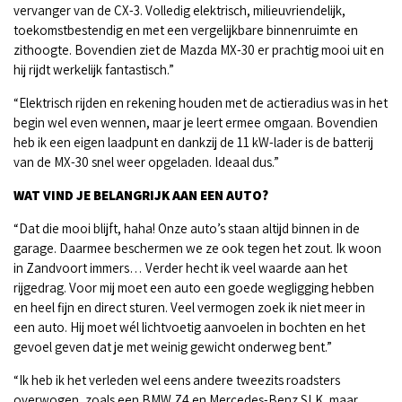
vervanger van de CX-3. Volledig elektrisch, milieuvriendelijk,
toekomstbestendig en met een vergelijkbare binnenruimte en
zithoogte. Bovendien ziet de Mazda MX-30 er prachtig mooi uit en
hij rijdt werkelijk fantastisch.”
“Elektrisch rijden en rekening houden met de actieradius was in het
begin wel even wennen, maar je leert ermee omgaan. Bovendien
heb ik een eigen laadpunt en dankzij de 11 kW-lader is de batterij
van de MX-30 snel weer opgeladen. Ideaal dus.”
WAT VIND JE BELANGRIJK AAN EEN AUTO?
“Dat die mooi blijft, haha! Onze auto’s staan altijd binnen in de
garage. Daarmee beschermen we ze ook tegen het zout. Ik woon
in Zandvoort immers… Verder hecht ik veel waarde aan het
rijgedrag. Voor mij moet een auto een goede wegligging hebben
en heel fijn en direct sturen. Veel vermogen zoek ik niet meer in
een auto. Hij moet wél lichtvoetig aanvoelen in bochten en het
gevoel geven dat je met weinig gewicht onderweg bent.”
“Ik heb ik het verleden wel eens andere tweezits roadsters
overwogen, zoals een BMW Z4 en Mercedes-Benz SLK, maar