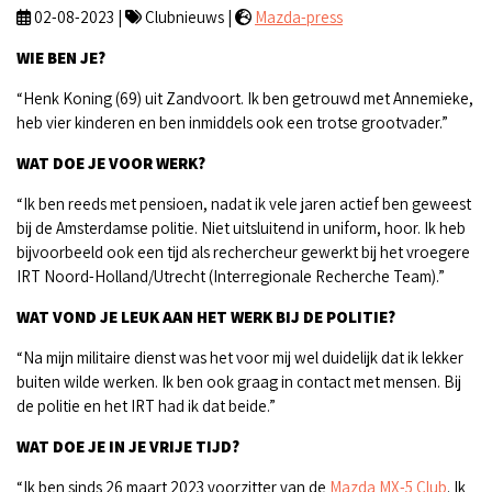
02-08-2023 |
Clubnieuws |
Mazda-press
WIE BEN JE?
“Henk Koning (69) uit Zandvoort. Ik ben getrouwd met Annemieke,
heb vier kinderen en ben inmiddels ook een trotse grootvader.”
WAT DOE JE VOOR WERK?
“Ik ben reeds met pensioen, nadat ik vele jaren actief ben geweest
bij de Amsterdamse politie. Niet uitsluitend in uniform, hoor. Ik heb
bijvoorbeeld ook een tijd als rechercheur gewerkt bij het vroegere
IRT Noord-Holland/Utrecht (Interregionale Recherche Team).”
WAT VOND JE LEUK AAN HET WERK BIJ DE POLITIE?
“Na mijn militaire dienst was het voor mij wel duidelijk dat ik lekker
buiten wilde werken. Ik ben ook graag in contact met mensen. Bij
de politie en het IRT had ik dat beide.”
WAT DOE JE IN JE VRIJE TIJD?
“Ik ben sinds 26 maart 2023 voorzitter van de
Mazda MX-5 Club
. Ik