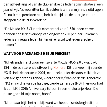
ben al heel lang lid van de club en doe de ledenadministratie al een
jaar of vijf. Als voorzitter kan ik echter iets meer mijn visie uitdragen.
En nu ik met pensioen ben, heb ik de tijd om de energie erin te
stoppen die de club verdient.”
“De Mazda MX-5 Club telt momenteel zo’n 1.650 leden en we
hebben een ledenverloop van ongeveer 200 per jaar. Er komen
ieder jaar nieuwe leden bij, terwijl er altijd wel leden afscheid
nemen.”
WAT VOOR MAZDA MX-5 HEB JE PRECIES?
“Ik heb sinds mei dit jaar een zwarte Mazda MX-5 2.0 Skyactiv-G
184 in de schitterende uitvoering
Homura
. Dit is alweer mijn tiende
MX-5 sinds de eerste in 2001, maar zeker niet de laatste! Ik heb ze
van alle generaties gehad, waaronder vijf van de derde generatie
(NC) en nu drie van de huidige, vierde generatie (ND). Hiervoor had
ik een MX-5 30th Anniversary Edition in een knaloranje kleur. Die
paste goed bij mijn naam, haha.”
“Maar daar blijft het niet bij, want we hebben sinds begin dit jaar