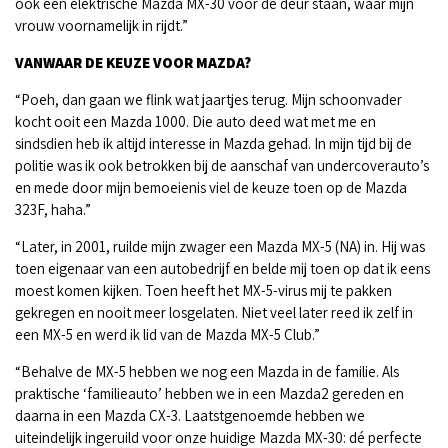
ook een elektrische Mazda MX-30 voor de deur staan, waar mijn
vrouw voornamelijk in rijdt.”
VANWAAR DE KEUZE VOOR MAZDA?
“Poeh, dan gaan we flink wat jaartjes terug. Mijn schoonvader
kocht ooit een Mazda 1000. Die auto deed wat met me en
sindsdien heb ik altijd interesse in Mazda gehad. In mijn tijd bij de
politie was ik ook betrokken bij de aanschaf van undercoverauto’s
en mede door mijn bemoeienis viel de keuze toen op de Mazda
323F, haha.”
“Later, in 2001, ruilde mijn zwager een Mazda MX-5 (NA) in. Hij was
toen eigenaar van een autobedrijf en belde mij toen op dat ik eens
moest komen kijken. Toen heeft het MX-5-virus mij te pakken
gekregen en nooit meer losgelaten. Niet veel later reed ik zelf in
een MX-5 en werd ik lid van de Mazda MX-5 Club.”
“Behalve de MX-5 hebben we nog een Mazda in de familie. Als
praktische ‘familieauto’ hebben we in een Mazda2 gereden en
daarna in een Mazda CX-3. Laatstgenoemde hebben we
uiteindelijk ingeruild voor onze huidige Mazda MX-30: dé perfecte