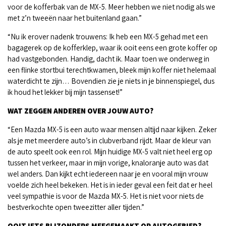
voor de kofferbak van de MX-5. Meer hebben we niet nodig als we
met z’n tweeën naar het buitenland gaan.”
“Nu ik erover nadenk trouwens: Ik heb een MX-5 gehad met een
bagagerek op de kofferklep, waar ik ooit eens een grote koffer op
had vastgebonden. Handig, dacht ik. Maar toen we onderweg in
een flinke stortbui terechtkwamen, bleek mijn koffer niet helemaal
waterdicht te zijn… Bovendien zie je niets in je binnenspiegel, dus
ik houd het lekker bij mijn tassenset!”
WAT ZEGGEN ANDEREN OVER JOUW AUTO?
“Een Mazda MX-5 is een auto waar mensen altijd naar kijken. Zeker
als je met meerdere auto’s in clubverband rijdt. Maar de kleur van
de auto speelt ook een rol. Mijn huidige MX-5 valt niet heel erg op
tussen het verkeer, maar in mijn vorige, knaloranje auto was dat
wel anders. Dan kijkt echt iedereen naar je en vooral mijn vrouw
voelde zich heel bekeken. Het is in ieder geval een feit dat er heel
veel sympathie is voor de Mazda MX-5. Het is niet voor niets de
bestverkochte open tweezitter aller tijden.”
OOIT IETS BIJZONDERS MEEGEMAAKT OP AUTOGEBIED?