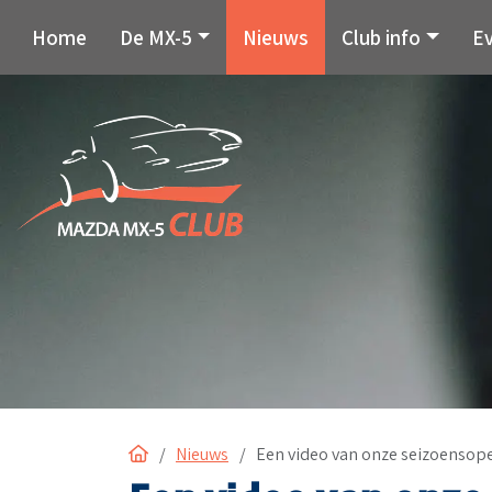
Home
De MX-5
Nieuws
Club info
E
Home
Nieuws
Een video van onze seizoensop