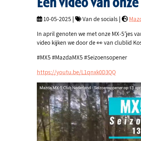
Een video van onze
10-05-2025 |
Van de socials |
Mazd
In april genoten we met onze MX-5’jes v
video kijken we door de 👀 van clublid 
#MX5 #MazdaMX5 #Seizoensopener
https://youtu.be/L1qnxk0D3QQ