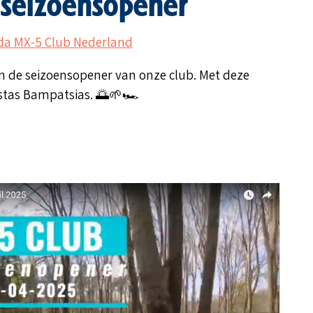
 seizoensopener
a MX-5 Club Nederland
an de seizoensopener van onze club. Met deze
Kostas Bampatsias. 🌅🌱🏎