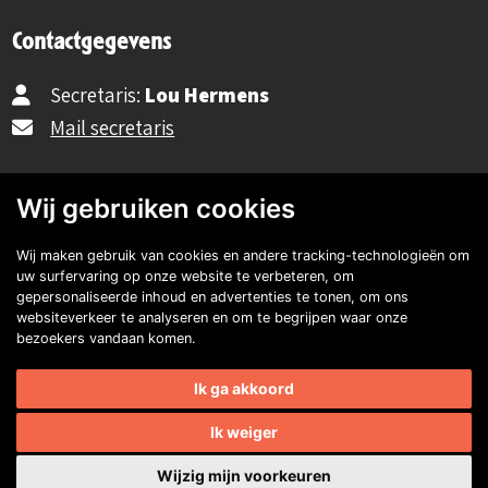
Contactgegevens
Secretaris:
Lou Hermens
Mail secretaris
Ledenadm.:
Henk Koning
Wij gebruiken cookies
Mail ledenadministratie
Wij maken gebruik van cookies en andere tracking-technologieën om
uw surfervaring op onze website te verbeteren, om
gepersonaliseerde inhoud en advertenties te tonen, om ons
40482310
websiteverkeer te analyseren en om te begrijpen waar onze
bezoekers vandaan komen.
NL77 INGB 0677 3069 54
Ik ga akkoord
Volg ons op Facebook
Volg ons op Instagram
Volg ons op YouTube
Volg ons:
Ik weiger
Auto's van onze leden
Wijzig mijn voorkeuren