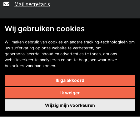
Mail secretaris
Ledenadm.:
Henk Koning
Wij gebruiken cookies
Mail ledenadministratie
Wij maken gebruik van cookies en andere tracking-technologieën om
uw surfervaring op onze website te verbeteren, om
gepersonaliseerde inhoud en advertenties te tonen, om ons
40482310
websiteverkeer te analyseren en om te begrijpen waar onze
bezoekers vandaan komen.
NL77 INGB 0677 3069 54
Volg ons op Facebook
Volg ons op Instagram
Volg ons op YouTube
Ik ga akkoord
Volg ons:
Auto's van onze leden
Ik weiger
Wijzig mijn voorkeuren