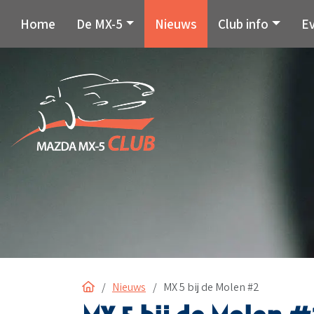
Home
De MX-5
Nieuws
Club info
E
Home
Nieuws
MX 5 bij de Molen #2