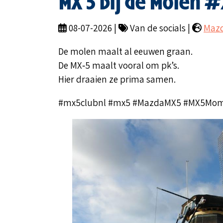
MX 5 bij de Molen #
08-07-2026 |
Van de socials |
Mazd
De molen maalt al eeuwen graan.
De MX‑5 maalt vooral om pk’s.
Hier draaien ze prima samen.
#mx5clubnl #mx5 #MazdaMX5 #MX5Mom