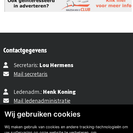
Contactgegevens
Secretaris:
Lou Hermens
Mail secretaris
Ledenadm.:
Henk Koning
Mail ledenadministratie
Wij gebruiken cookies
40482310
Wij maken gebruik van cookies en andere tracking-technologieën om
uw surfervaring op onze website te verbeteren, om