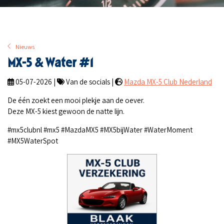
Nieuws
MX-5 & Water #1
05-07-2026 |
Van de socials |
Mazda MX-5 Club Nederland
De één zoekt een mooi plekje aan de oever.
Deze MX-5 kiest gewoon de natte lijn.
#mx5clubnl #mx5 #MazdaMX5 #MX5bijWater #WaterMoment
#MX5WaterSpot