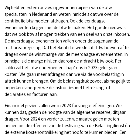
Wij hebben extern advies ingewonnen bij een van dé btw
specialisten in Nederland en weten inmiddels dat we over de
contributie btw moeten afdragen. Ook de eendaagse
evenementen krijgen met de btw te maken. Het goede nieuws is
dat we ook btw af mogen trekken van een deel van onze inkopen.
De meerdaagse evenementen vallen onder de zogenaamde
reisbureauregeling. Dat betekent dat we slechts btw hoeven af te
dragen over de winstmarge van de meerdaagse evenementen. In
principe is die marge nihil en daarom de afdracht btw ook. Per
saldo zal het ‘btw ondernemerschap’ ons in 2023 geld gaan
kosten: We gaan meer afdragen dan we via de voorbelasting in
aftrek kunnen brengen. Om de belastingdruk zoveel als mogelijk te
beperken scherpen we de instructies met betrekking tot
declaraties en facturen aan.
Financieel gezien zullen we in 2023 fors negatief eindigen. We
kunnen dat, gezien de hoogte van de algemene reserve, dit jaar
dragen. Voor 2024 en verder zullen we maatregelen moeten
nemen om de effecten van de beslissing van de Belastingdienst én
de externe kostenontwikkeling het hoofd te kunnen bieden. Een