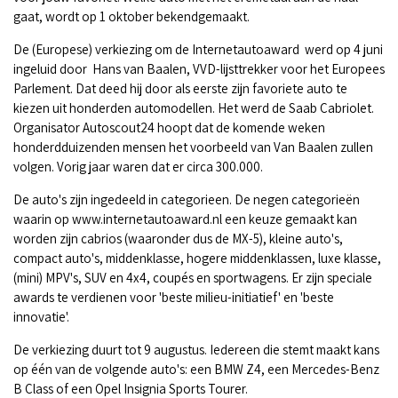
gaat, wordt op 1 oktober bekendgemaakt.
De (Europese) verkiezing om de Internetautoaward werd op 4 juni
ingeluid door Hans van Baalen, VVD-lijsttrekker voor het Europees
Parlement. Dat deed hij door als eerste zijn favoriete auto te
kiezen uit honderden automodellen. Het werd de Saab Cabriolet.
Organisator Autoscout24 hoopt dat de komende weken
honderdduizenden mensen het voorbeeld van Van Baalen zullen
volgen. Vorig jaar waren dat er circa 300.000.
De auto's zijn ingedeeld in categorieen. De negen categorieën
waarin op www.internetautoaward.nl een keuze gemaakt kan
worden zijn cabrios (waaronder dus de MX-5), kleine auto's,
compact auto's, middenklasse, hogere middenklassen, luxe klasse,
(mini) MPV's, SUV en 4x4, coupés en sportwagens. Er zijn speciale
awards te verdienen voor 'beste milieu-initiatief' en 'beste
innovatie'.
De verkiezing duurt tot 9 augustus. Iedereen die stemt maakt kans
op één van de volgende auto's: een BMW Z4, een Mercedes-Benz
B Class of een Opel Insignia Sports Tourer.