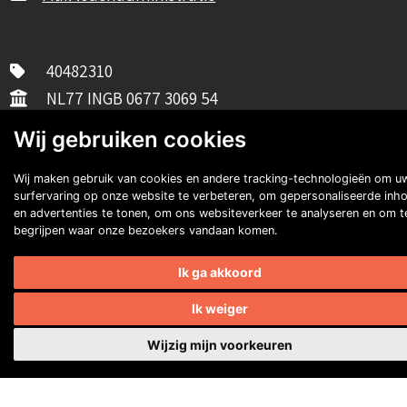
40482310
NL77 INGB 0677 3069 54
Volg ons op Facebook
Volg ons op Instagram
Volg ons op YouTube
Wij gebruiken cookies
Volg ons:
Auto's van onze leden
Wij maken gebruik van cookies en andere tracking-technologieën om u
surfervaring op onze website te verbeteren, om gepersonaliseerde inh
en advertenties te tonen, om ons websiteverkeer te analyseren en om t
begrijpen waar onze bezoekers vandaan komen.
Ik ga akkoord
Ik weiger
Oscar Hoogendoorn
Wijzig mijn voorkeuren