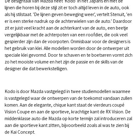
De designtaal van Mazda heet 'Kodo' in het Japans en met de
lijnen die horen bij deze stijl zit er toch altijd leven in de auto, ook
als hij stilstaat. 'De lijnen geven beweging weer', vertelt Stenuit, 'en
er is een sterke nadruk op de achterwielen van de auto.' Daardoor
zit er juist veel kracht aan de achterkant van de auto, een beetje
vergelijkbaar met de achterpoten van een roofdier, die ook veel
gespierder zijn dan de voorpoten. Onmisbaar voor de designers is
het gebruik van klei. Alle modellen worden door de ontwerper uit
speciale klei gevormd. Door te schaven en te boetseren vormt zich
zo het mooiste volume en het zijn de passie en de skills van de
designer die dat bewerkstelligen.
Kodo is door Mazda vastgelegd in twee studiemodellen waarmee
is vastgelegd waar de ontwerpen van de toekomst vandaan zullen
komen. Aan de elegante, chique kant staat de vierdeurs coupé
Vision Coupe en aan de sportieve, krachtige kant de RX Vision. De
middenklasse auto die Mazda op korte termijn zal introduceren zal
aan die sportieve kant zitten, bijvoorbeeld zoals al was te zien bij
de Kai Concept.