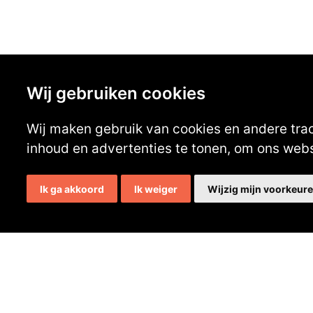
Wij gebruiken cookies
Contactgegevens
Wij maken gebruik van cookies en andere tra
Secretaris:
Lou Hermens
inhoud en advertenties te tonen, om ons web
Mail secretaris
Ik ga akkoord
Ik weiger
Wijzig mijn voorkeur
Ledenadm.:
Henk Koning
Mail ledenadministratie
Copyright © 2026 | Made with
by
BO. Be Original