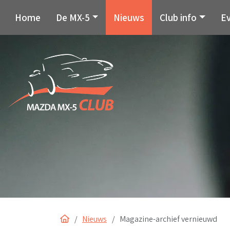
Home
De MX-5
Nieuws
Club info
E
Home
Nieuws
Magazine-archief vernieuwd