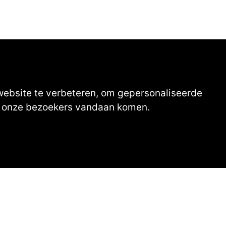
to's van onze leden
website te verbeteren, om gepersonaliseerde
ar onze bezoekers vandaan komen.
aas den Besten
en
Privacybeleid