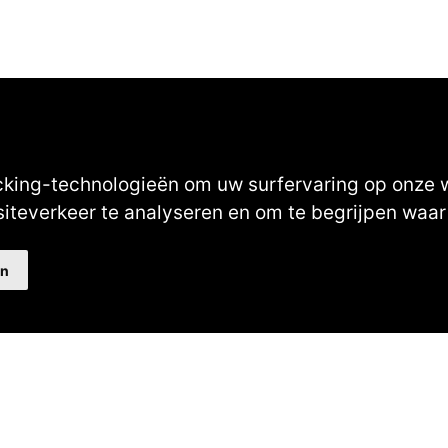
Au
cking-technologieën om uw surfervaring op onze 
40482310
siteverkeer te analyseren en om te begrijpen wa
NL77 INGB 0677 3069 54
Volg ons op Facebook
Volg ons op Instagram
Volg ons op YouTube
Volg ons:
en
Kl
Contact
International
Adverter