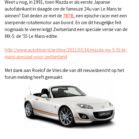
Weet u nog, in 1991, toen Mazda er als eerste Japanse
autofabrikant in slaagde om de fameuze 24u van Le Mans te
winnen? Dat deden ze met de
787B
, een epische racer met een
snerpende rotatiemotor aan boord. En om dit heugelijke feit
nogmaals te vieren krijgt Zwitserland een speciale versie van de
MX-5: de ’55 Le Mans-editie.
http://www.autoblog.nl/archive/2011/03/14/mazda-mx-5-55-le-
mans-speciaal-voor-zwitserland
Met dank aan Roelof de Vries die van dit nieuwsbericht op het
forum melding heeft gemaakt.