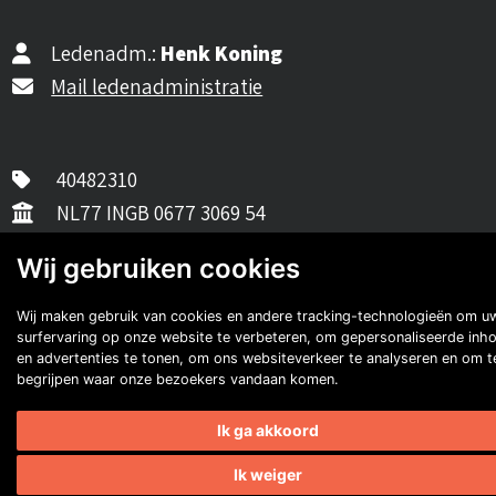
Ledenadm.:
Henk Koning
Mail ledenadministratie
40482310
NL77 INGB 0677 3069 54
Volg ons op Facebook
Volg ons op Instagram
Volg ons op YouTube
Volg ons:
Wij gebruiken cookies
Auto's van onze leden
Wij maken gebruik van cookies en andere tracking-technologieën om u
surfervaring op onze website te verbeteren, om gepersonaliseerde inh
en advertenties te tonen, om ons websiteverkeer te analyseren en om t
begrijpen waar onze bezoekers vandaan komen.
Ik ga akkoord
Ik weiger