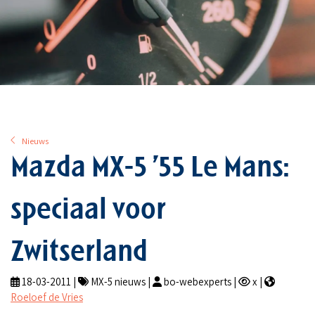
Nieuws
Mazda MX-5 ’55 Le Mans:
speciaal voor
Zwitserland
18-03-2011 |
MX-5 nieuws |
bo-webexperts |
x |
Roeloef de Vries