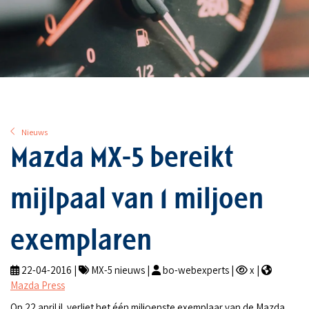
Nieuws
Mazda MX-5 bereikt
mijlpaal van 1 miljoen
exemplaren
22-04-2016 |
MX-5 nieuws |
bo-webexperts |
x |
Mazda Press
Op 22 april jl. verliet het één miljoenste exemplaar van de Mazda