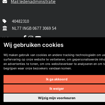
Mail ledenadministratie
40482310
NL77 INGB 0677 3069 54
Volg ons op Facebook
Volg ons op Instagram
Volg ons op YouTube
Volg ons:
Wij gebruiken cookies
Auto's van onze leden
Wij maken gebruik van cookies en andere tracking-technologieën om u
surfervaring op onze website te verbeteren, om gepersonaliseerde inh
en advertenties te tonen, om ons websiteverkeer te analyseren en om t
begrijpen waar onze bezoekers vandaan komen.
Ik ga akkoord
Ik weiger
Eugene van Rossum
Wijzig mijn voorkeuren