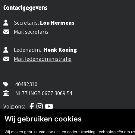
Contactgegevens
Secretaris:
Lou Hermens
Mail secretaris
Ledenadm.:
Henk Koning
Mail ledenadministratie
40482310
NL77 INGB 0677 3069 54
Volg ons op Facebook
Volg ons op Instagram
Volg ons op YouTube
Volg ons:
Auto's van onze leden
Wij gebruiken cookies
Wij maken gebruik van cookies en andere tracking-technologieën om u