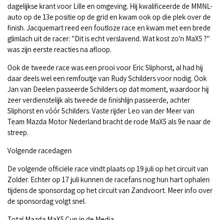
dagelijkse krant voor Lille en omgeving. Hij kwalificeerde de MMNL-
auto op de 13e positie op de grid en kwam ook op die plek over de
finish. Jacquemart reed een foutloze race en kwam met een brede
glimlach uit de racer: "Dit is echt verslavend. Wat kost zo'n MaX5 ?"
was zijn eerste reacties na afloop.
Ook de tweede race was een prooi voor Eric Sliphorst, al had hij
daar deels wel een remfoutje van Rudy Schilders voor nodig. Ook
Jan van Deelen passeerde Schilders op dat moment, waardoor hij
zeer verdienstelijk als tweede de finishlijn passeerde, achter
Sliphorst en vóór Schilders. Vaste rijder Leo van der Meer van
Team Mazda Motor Nederland bracht de rode MaX5 als 9e naar de
streep.
Volgende racedagen
De volgende officiële race vindt plaats op 19 juli op het circuit van
Zolder. Echter op 17 juli kunnen de racefans nog hun hart ophalen
tijdens de sponsordag op het circuit van Zandvoort. Meer info over
de sponsordag volgt snel.
Total Mazda MaX5 Cup in de Media