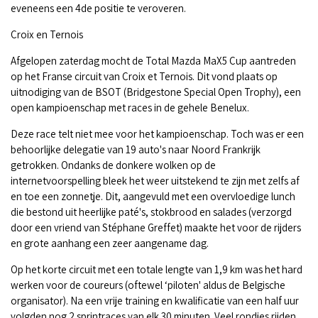
eveneens een 4de positie te veroveren.
Croix en Ternois
Afgelopen zaterdag mocht de Total Mazda MaX5 Cup aantreden
op het Franse circuit van Croix et Ternois. Dit vond plaats op
uitnodiging van de BSOT (Bridgestone Special Open Trophy), een
open kampioenschap met races in de gehele Benelux.
Deze race telt niet mee voor het kampioenschap. Toch was er een
behoorlijke delegatie van 19 auto's naar Noord Frankrijk
getrokken. Ondanks de donkere wolken op de
internetvoorspelling bleek het weer uitstekend te zijn met zelfs af
en toe een zonnetje. Dit, aangevuld met een overvloedige lunch
die bestond uit heerlijke paté's, stokbrood en salades (verzorgd
door een vriend van Stéphane Greffet) maakte het voor de rijders
en grote aanhang een zeer aangename dag.
Op het korte circuit met een totale lengte van 1,9 km was het hard
werken voor de coureurs (oftewel ‘piloten' aldus de Belgische
organisator). Na een vrije training en kwalificatie van een half uur
volgden nog 2 sprintraces van elk 30 minuten. Veel rondjes rijden