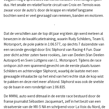
dus. Het smalle en relatief korte circuit van Croix en Ternois was
zwaar voor de auto's: door de krappe en relatief langzame
bochten werd er veel gevraagd van remmen, banden en motoren.
Dat de verschillen aan de top dit jaar erg klein zijn werd meteen al
bewezen in de kwalificatietraining, waarin Rudy Schilders, Team IL
Motorsport, de pole pakte in 1:06.577, op slechts 7 duizendste van
een seconde gevolgd door Eric Sliphorst van Racing 4 Fun. Daar
zeer dicht achter zaten twee rookies, Jan van Deelen (Van Deelen
Autosport) en Sven Lüttgens van I.L. Motorsport. Tijdens de race
ontspon zich een spannend gevecht om de eerste plaats tussen
Schilders en achtervolger Sliphorst, waarbij de laatste met een
gewaagde inhaalactie op het eind van het rechte stuk de kop wist
te pakken en deze niet meer afstond. Sliphorst was ook de snelste
op de baan in een rondetijd van 1:06.835.
De MMNL auto werd ditmaal in de eerste race bestuurd door de
franse journalist Sébastien Jacquemart, zelf in het bezit van een
straatversie van de MX-5 NA en schrijvend voor La Voix du Nord, de