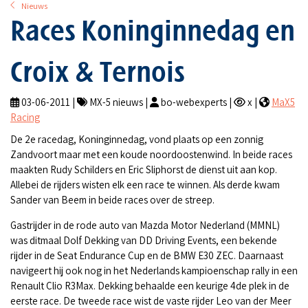
Nieuws
Races Koninginnedag en
Croix & Ternois
03-06-2011 |
MX-5 nieuws |
bo-webexperts |
x |
MaX5
Racing
De 2e racedag, Koninginnedag, vond plaats op een zonnig
Zandvoort maar met een koude noordoostenwind. In beide races
maakten Rudy Schilders en Eric Sliphorst de dienst uit aan kop.
Allebei de rijders wisten elk een race te winnen. Als derde kwam
Sander van Beem in beide races over de streep.
Gastrijder in de rode auto van Mazda Motor Nederland (MMNL)
was ditmaal Dolf Dekking van DD Driving Events, een bekende
rijder in de Seat Endurance Cup en de BMW E30 ZEC. Daarnaast
navigeert hij ook nog in het Nederlands kampioenschap rally in een
Renault Clio R3Max. Dekking behaalde een keurige 4de plek in de
eerste race. De tweede race wist de vaste rijder Leo van der Meer