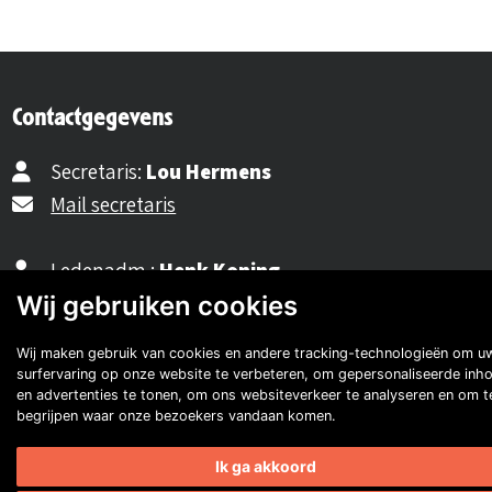
Contactgegevens
Secretaris:
Lou Hermens
Mail secretaris
Ledenadm.:
Henk Koning
Wij gebruiken cookies
Mail ledenadministratie
Wij maken gebruik van cookies en andere tracking-technologieën om u
surfervaring op onze website te verbeteren, om gepersonaliseerde inh
40482310
en advertenties te tonen, om ons websiteverkeer te analyseren en om t
begrijpen waar onze bezoekers vandaan komen.
NL77 INGB 0677 3069 54
Ik ga akkoord
Volg ons op Facebook
Volg ons op Instagram
Volg ons op YouTube
Volg ons: