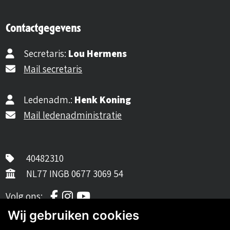
Contactgegevens
Secretaris:
Lou Hermens
Mail secretaris
Ledenadm.:
Henk Koning
Mail ledenadministratie
40482310
NL77 INGB 0677 3069 54
Volg ons op Facebook
Volg ons op Instagram
Volg ons op YouTube
Volg ons:
Wij gebruiken cookies
Auto's van onze leden