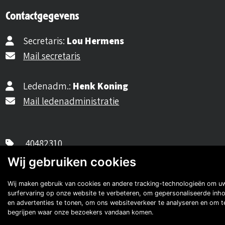
Contactgegevens
Secretaris:
Lou Hermens
Mail secretaris
Ledenadm.:
Henk Koning
Mail ledenadministratie
40482310
NL77 INGB 0677 3069 54
Wij gebruiken cookies
Volg ons op Facebook
Volg ons op Instagram
Volg ons op YouTube
Volg ons:
Wij maken gebruik van cookies en andere tracking-technologieën om u
surfervaring op onze website te verbeteren, om gepersonaliseerde inh
Auto's van onze leden
en advertenties te tonen, om ons websiteverkeer te analyseren en om t
begrijpen waar onze bezoekers vandaan komen.