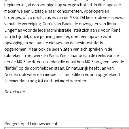
beginnersrit, al een zonnige dag voorgeschoteld. In dit magazine
maken we een uitstapje naar concurrenten, voorlopers en
broertjes, of zo u wilt, zusjes van de MX-5. Dit keer ook veel nieuws
vanuit de vereniging. Gerrie van Baak, de opvolgster van Ilona
Lingeman voor de ledenadministratie, stelt zich aan u voor. René
van Schijndel, onze penningmeester, doet een oproep voor
opvolging en het laatste nieuws van de bestuurstafel is
opgenomen. Maar ook de leden laten van zich spreken in de
rubrieken In het werk en Wie is Wie, maar ook in de reeks van de
eerste MX-5 bezitters en leden die naast hun MX-5 nog een tweede
"liefde” op de oprit hebben staan. En natuurlijk heeft Jan van
Norden ook weer een mooie Limited Edition voor u opgetekend.
Jammer dat u nog tot eind juni moet wachten…
De redactie
Reageer op dit nieuwsbericht: