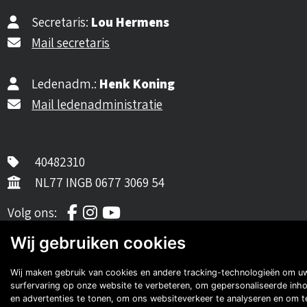
Secretaris:
Lou Hermens
Mail secretaris
Ledenadm.:
Henk Koning
Mail ledenadministratie
40482310
NL77 INGB 0677 3069 54
Volg ons op Facebook
Volg ons op Instagram
Volg ons op YouTube
Volg ons:
Auto's van onze leden
Wij gebruiken cookies
Wij maken gebruik van cookies en andere tracking-technologieën om u
surfervaring op onze website te verbeteren, om gepersonaliseerde inh
en advertenties te tonen, om ons websiteverkeer te analyseren en om t