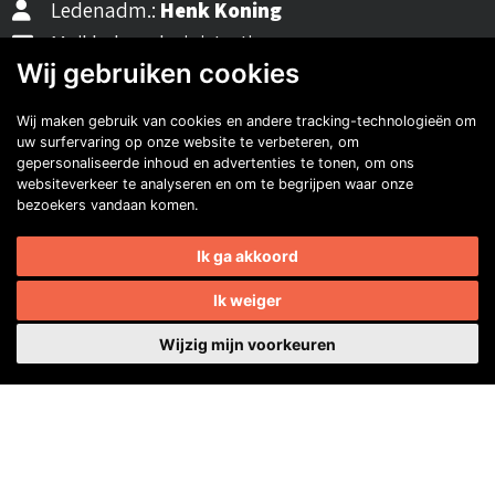
Ledenadm.:
Henk Koning
Mail ledenadministratie
Wij gebruiken cookies
Wij maken gebruik van cookies en andere tracking-technologieën om
40482310
uw surfervaring op onze website te verbeteren, om
gepersonaliseerde inhoud en advertenties te tonen, om ons
NL77 INGB 0677 3069 54
websiteverkeer te analyseren en om te begrijpen waar onze
bezoekers vandaan komen.
Volg ons op Facebook
Volg ons op Instagram
Volg ons op YouTube
Volg ons:
Auto's van onze leden
Ik ga akkoord
Ik weiger
Wijzig mijn voorkeuren
Wilco van Zonneveld