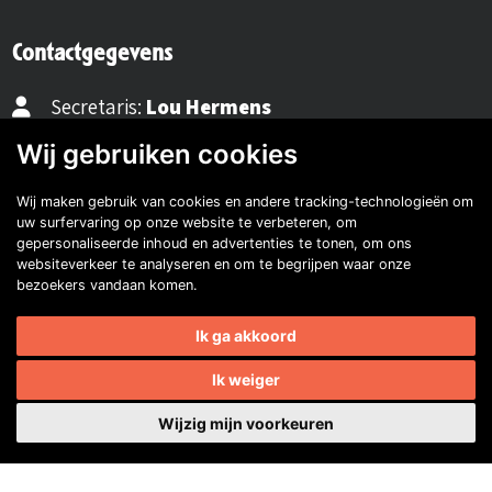
Contactgegevens
Secretaris:
Lou Hermens
Mail secretaris
Wij gebruiken cookies
Ledenadm.:
Henk Koning
Wij maken gebruik van cookies en andere tracking-technologieën om
uw surfervaring op onze website te verbeteren, om
Mail ledenadministratie
gepersonaliseerde inhoud en advertenties te tonen, om ons
websiteverkeer te analyseren en om te begrijpen waar onze
bezoekers vandaan komen.
40482310
Ik ga akkoord
NL77 INGB 0677 3069 54
Ik weiger
Volg ons op Facebook
Volg ons op Instagram
Volg ons op YouTube
Volg ons:
Wijzig mijn voorkeuren
Auto's van onze leden