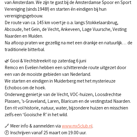
van Amsterdam. We zijn te gast bij de Amsterdamse Spoor en Sport
Vereniging (sinds 1948!) en starten én eindigen bij hun
verenigingsgebouw.
De route van ca. 145 km voert je o.a. langs Stokkelaarsbrug,
Abcoude, het Gein, de Vecht, Ankeveen, Lage Vuursche, Vesting
Naarden en Muiden.
Na afloop praten we gezellig na met een drankje en natuurlijk… de
traditionele bitterbal.
🌿 Gooi & Vechtstreekrit op zaterdag 6 juni
Remco en Evelien hebben een schitterende route uitgezet door
een van de mooiste gebieden van Nederland.
We starten en eindigen in Muiderberg met het mysterieuze
Echobos om de hoek.
Onderweg geniet je van de Vecht, VOC-huizen, Loosdrechtse
Plassen, ’s-Graveland, Laren, Blaricum en de vestingstad Naarden.
Een rit vol historie, natuur, water, bijzondere huizen en misschien
zelfs een ‘Gooische R’ in het wild.
🔗 Meer info & aanmelden via
www.mx5club.nl
.
🕖 Inschrijven vanaf 25 maart om 19.00 uur.