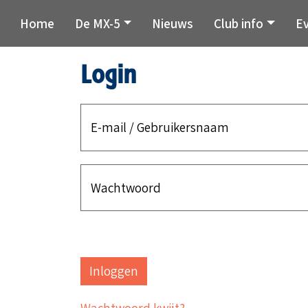
Home
De MX-5
Nieuws
Club info
E
Login
E-mail / Gebruikersnaam
Wachtwoord
Wachtwoord kwijt?