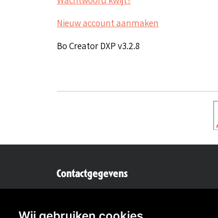
Nieuw account aanmaken
Bo Creator DXP v3.2.8
Contactgegevens
Secretaris:
Lou Hermens
Mail secretaris
Wij gebruiken cookies