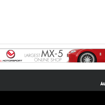
Au
40482310
NL77 INGB 0677 3069 54