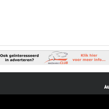
Au
40482310
NL77 INGB 0677 3069 54