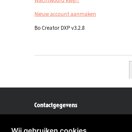
Nieuw account aanmaken
Bo Creator DXP v3.2.8
Contactgegevens
Secretaris:
Lou Hermens
Mail secretaris
Wij gebruiken cookies