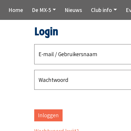
Home
De MX-5
Nieuws
Club info
E
Login
E-mail / Gebruikersnaam
Wachtwoord
Wachtwoord kwijt?