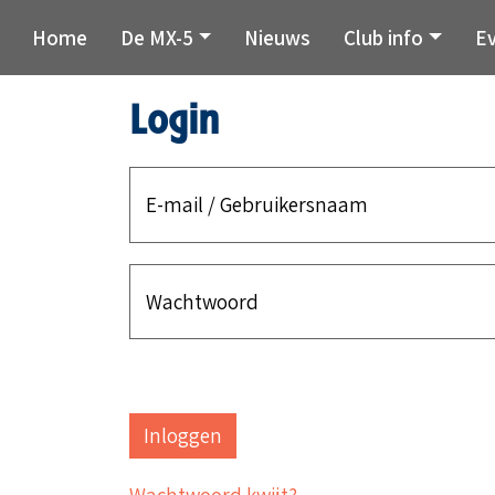
Home
De MX-5
Nieuws
Club info
E
Login
E-mail / Gebruikersnaam
Wachtwoord
Wachtwoord kwijt?