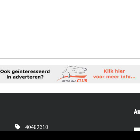
Au
40482310
NL77 INGB 0677 3069 54