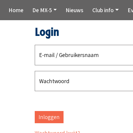
Home
De MX-5
Nieuws
Club info
E
Login
E-mail / Gebruikersnaam
Wachtwoord
Wachtwoord kwijt?